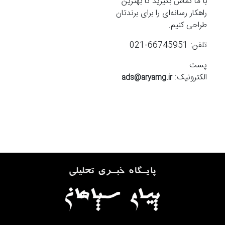
با ما تماس بگیرید تا بهترین
راهکار رسانه‌ای را برای برندتان
طراحی کنیم.
تلفن: 66745951-021
پست
الکترونیک:
ads@aryamg.ir