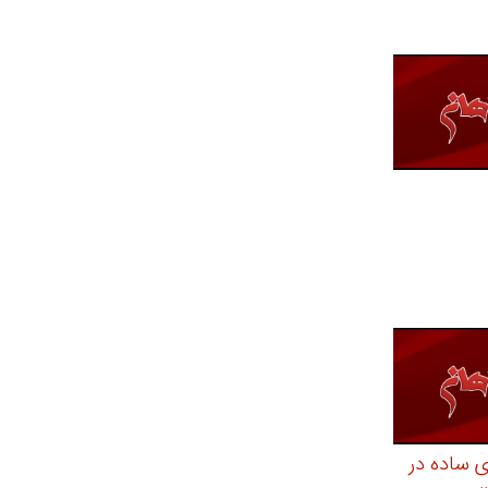
 ساده در