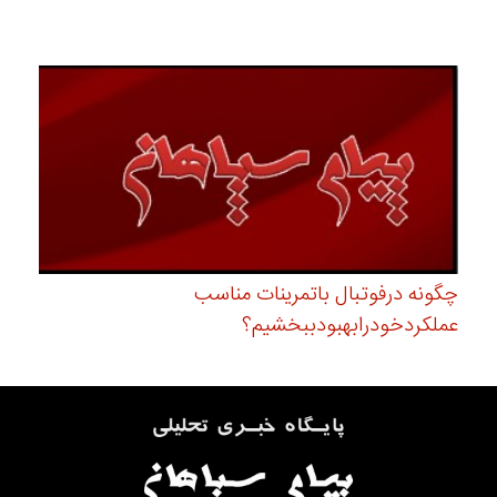
چگونه درفوتبال باتمرینات مناسب
عملکردخودرابهبودببخشیم؟