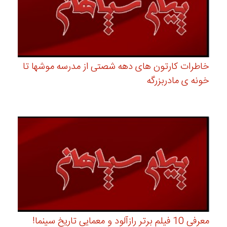
خاطرات کارتون های دهه شصتی از مدرسه موشها تا
خونه ی مادربزرگه
معرفی 10 فیلم برتر رازآلود و معمایی تاریخ سینما!