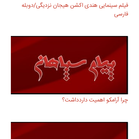
فیلم سینمایی هندی اکشن هیجان نزدیگی/دوبله
فارسی
چرا آرامکو اهمیت داردداشت؟