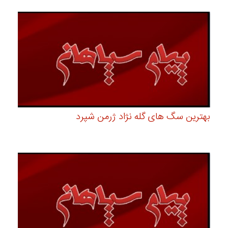
بهترین سگ های گله نژاد ژرمن شپرد