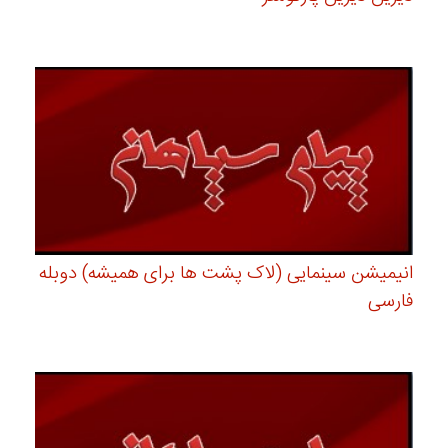
انیمیشن سینمایی (لاک پشت ها برای همیشه) دوبله
فارسی