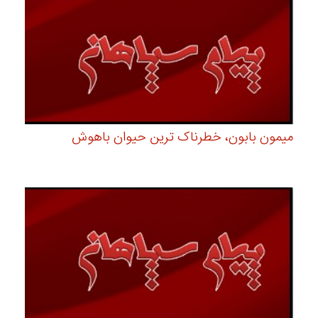
میمون بابون، خطرناک ترین حیوان باهوش