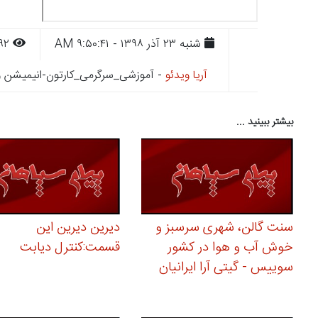
شنبه ۲۳ آذر ۱۳۹۸ - ۹:۵۰:۴۱ AM
۸۹۲
آریا ویدئو
- آموزشی_سرگرمی_کارتون-انیمیشن و 
بیشتر ببینید ...
سنت گالن، شهری سرسبز و
دیرین دیرین این
خوش آب و هوا در کشور
قسمت:کنترل دیابت
سوییس - گیتی آرا ایرانیان