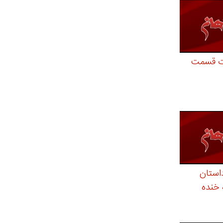
ت قسمت
استان
 خنده