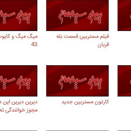
فیلم مستربین قسمت بله
میگ میگ و کایو
قربان
43
کارتون مستربین جدید
دیرین دیرین این د
مجوز خوانندگی ته