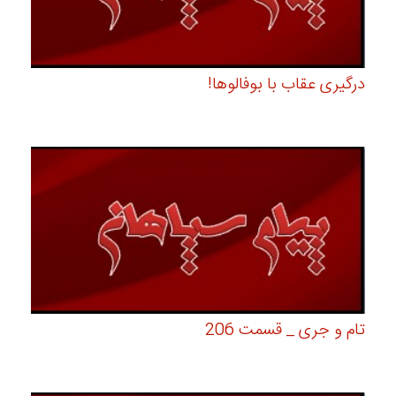
درگیری عقاب با بوفالوها!
تام و جری _ قسمت 206