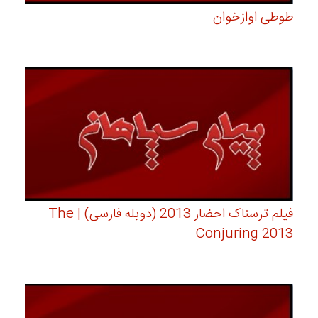
طوطی اوازخوان
فیلم ترسناک احضار 2013 (دوبله فارسی) | The
Conjuring 2013