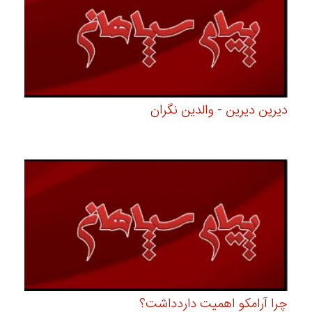
دیرین دیرین - والدین نگران
چرا آرامکو اهمیت داردداشت؟