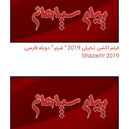
فیلم اکشن تخیلی 2019 " شزم " دوبله فارسی
Shazam! 2019