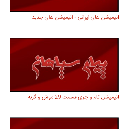
انیمیشن های ایرانی - انیمیشن های جدید
انیمیشن تام و جری قسمت 29 موش و گربه