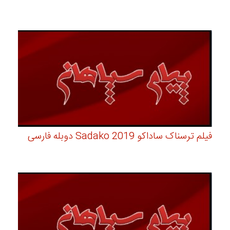
فیلم ترسناک ساداکو Sadako 2019 دوبله فارسی