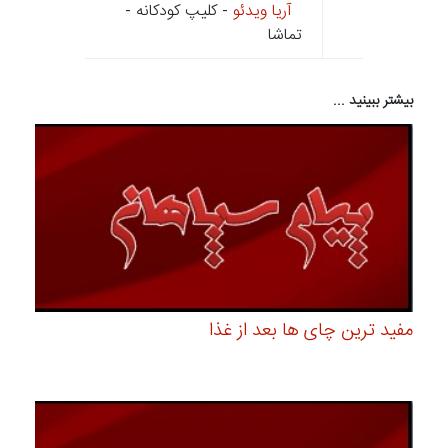
آریا ویدئو
- کلیپ کودکانه -
تماشا
بیشتر ببینید ...
مفید ترین چای ها بعد از غذا