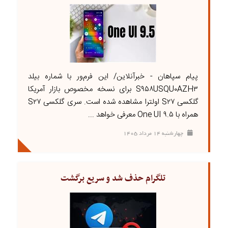
پیام سپاهان - خبرآنلاین/ این فرم‌ور با شماره بیلد
S۹۵۸USQU۰AZH۳ برای نسخه مخصوص بازار آمریکا
گلکسی S۲۷ اولترا مشاهده شده است. سری گلکسی S۲۷
همراه با One UI ۹.۵ معرفی خواهد ...
چهارشنبه ۱۴ مرداد ۱۴۰۵
تلگرام حذف شد و سریع برگشت