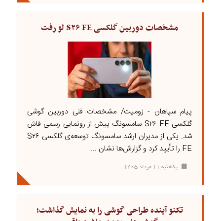
مشخصات دوربین گلکسی S۲۶ FE لو رفت
پیام سپاهان - زومیت/ مشخصات فنی دوربین گوشی
گلکسی S۲۶ FE سامسونگ پیش از رونمایی رسمی فاش
شد. یکی از مدیران ارشد سامسونگ توسعه‌ی گلکسی S۲۶
FE را تأیید کرد و گزارش‌ها نشان ...
يکشنبه ۱۱ مرداد ۱۴۰۵
تکنو آینده طراحی گوشی را به نمایش گذاشت؛