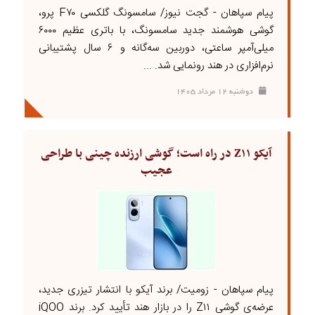
پیام سپاهان - گجت نیوز/ سامسونگ گلکسی F۷۰ پرو،
گوشی هوشمند جدید سامسونگ، با باتری عظیم ۶۰۰۰
میلی‌آمپر ساعتی، دوربین سه‌گانه و ۶ سال پشتیبانی
نرم‌افزاری در هند رونمایی شد. ...
دوشنبه ۱۲ مرداد ۱۴۰۵
آیکو Z۱۱ در راه است؛ گوشی ارزنده چینی با طراحی
عجیب
پیام سپاهان - زومیت/ برند آیکو با انتشار تیزری جدید،
عرضه‌ی گوشی Z۱۱ را در بازار هند تأیید کرد. برند iQOO