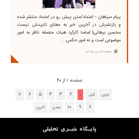
پیام سپاهان - اعتماد/متن پیش رو در اعتماد منتشر شده
و بازنشرش در آخرین خبر به معنای تاییدش نیست
محسن برهانی| اساسا کارکرد هیات منصفه ناظر به امور
موضوعی است و نه امور حکمی ...
جمعه ۲۶ تير ۱۴۰۵
صفحه ۱ از ۴۰
۷
۶
۵
۴
۳
۲
اولین
قبلی
۱
۱۰
۹
۸
بعدی
آخرین