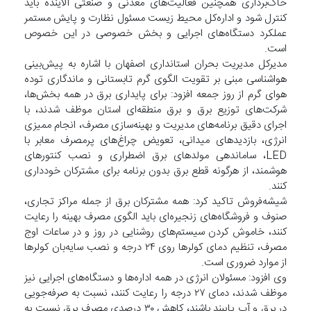
خاک‌برداری همچنین فعالیت‌های معدنی و صنعتی آلاینده باید
کنترل شود و اداره‌کل محیط زیست مسئول نظارت و پایش مستمر
عملکرد دستگاه‌های اجرایی و بخش خصوصی در این خصوص
است.
مدیرکل مدیریت بحران استانداری اصفهان با اشاره به پیش‌بینی
هواشناسی مبنی بر تقویت الگوی گرم تابستانی و ماندگاری توده
هوای گرم از روز جمعه افزود: برای پایداری برق در همه بخش‌ها،
شرکت‌های توزیع برق و برق منطقه‌ای استان موظف شدند، با
اجرای دقیق برنامه‌های مدیریت و بهینه‌سازی مصرف، انجام ممیزی
انرژی، بازدید‌های میدانی، تعویض چراغ‌های پرمصرف معابر با
LED، ساماندهی مولد‌های برق اضطراری و نصب کنتور‌های
هوشمند، از هرگونه قطع برق بدون برنامه برای مشترکان خودداری
کنند.
شیشه‌فروش تاکید کرد: همه مشترکان برق از جمله مراکز تجاری،
صنوف و فروشگاه‌های زنجیره‌ای باید الگوی مصرف بهینه را رعایت
کنند، خاموش کردن سیستم‌های روشنایی در روز و در ساعات اوج
مصرف، تنظیم دمای کولر‌ها روی ۲۴ درجه و نصب سایه‌بان کولر‌ها
از موارد ضروری است.
وی افزود: مسئولان انرژی در همه اداره‌ها و دستگاه‌های اجرایی نیز
موظف شدند، دمای ۲۷ درجه را رعایت کنند، نسبت به صرفه‌جویی
در برق و آب پایبند باشند، کاهش ۳۰ درصدی مصرف برق نسبت به